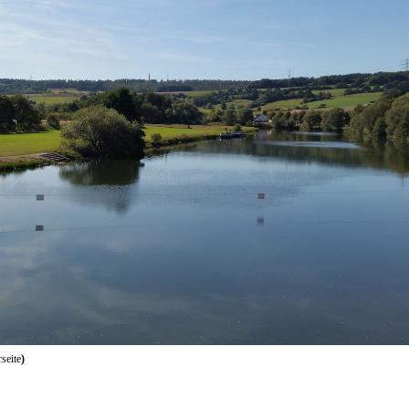
seite
)