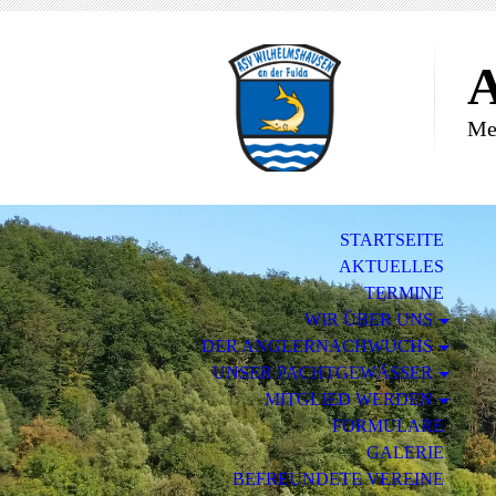
A
Meh
STARTSEITE
AKTUELLES
TERMINE
WIR ÜBER UNS
DER ANGLERNACHWUCHS
UNSER PACHTGEWÄSSER
MITGLIED WERDEN
FORMULARE
GALERIE
BEFREUNDETE VEREINE